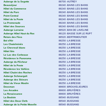
Auberge de la Segotte
88700 -AUTREY
Beauséjour
88240 -BAINS LES BAINS
Hôtel du Commerce
88240 -BAINS LES BAINS
Hôtel du Parc
88240 -BAINS LES BAINS
Point Central
88240 -BAINS LES BAINS
Hôtel de la Poste
88240 -BAINS LES BAINS
La Promenade
88240 -BAINS LES BAINS
Hôtel des Sources
88240 -BAINS LES BAINS
Auberge Lorraine
88520 -BAN DE LAVELINE
Auberge Hôtel Haut du Roc
88120 -BASSE SUR LE RUPT
Relais des Fées
88520 -BERTRIMOUTIER
Bol d'Air
88250 -LA BRESSE
Les Chatelminés
88250 -LA BRESSE
Le Chevreuil blanc
88250 -LA BRESSE
Hôtel Ibis
88250 -LA BRESSE
Le Lac des Corbeaux
88250 -LA BRESSE
Résidence le Panorama
88250 -LA BRESSE
Auberge du Pêcheur
88250 -LA BRESSE
Hôtel de la Poste
88250 -LA BRESSE
Résidence les Vallées
88250 -LA BRESSE
Hôtel Chalet des Roches
88250 -LA BRESSE
Auberge Schmargult
88250 -LA BRESSE
Auberge des Skieurs
88250 -LA BRESSE
Hôtel du Vieux Moulin
88250 -LA BRESSE
Dossman
88600 -BROUVELIEURES
Les Arcades
88600 -BRUYÈRES
La Renaissance
88600 -BRUYÈRES
La Bouloie
88540 -BUSSANG
Hôtel des Deux Clefs
88540 -BUSSANG
Auberge de la Petite Moselle
88540 -BUSSANG