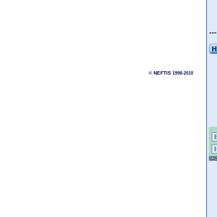
---
NEFTIS
©
1998-2010