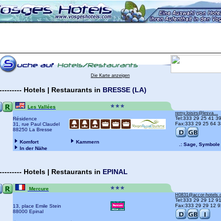
Die Karte anzeigen
---------
Hotels | Restaurants
in
BRESSE (LA)
Les Vallées
remy.loisirs@lesva...
Tel:333 29 25 41 3
Résidence
Fax:333 29 25 64 3
31, rue Paul Claudel
88250 La Bresse
Komfort
Kammern
.: Sage, Symbole 
In der Nähe
---------
Hotels | Restaurants
in
EPINAL
Mercure
H0831@accor-hotels
Tel:333 29 29 12 9
Fax:333 29 29 12 9
13, place Emile Stein
88000 Epinal