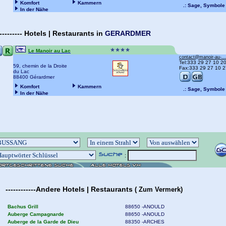
Komfort
Kammern
.: Sage, Symbole 
In der Nähe
---------
Hotels | Restaurants
in
GERARDMER
Le Manoir au Lac
contact@manoir-au-...
Tel:333 29 27 10 2
59, chemin de la Droite
Fax:333 29 27 10 2
du Lac
88400 Gérardmer
Komfort
Kammern
.: Sage, Symbole 
In der Nähe
:
------------
Andere
Hotels | Restaurants
(
Zum Vermerk)
Bachus Grill
88650 -ANOULD
Auberge Campagnarde
88650 -ANOULD
Auberge de la Garde de Dieu
88350 -ARCHES