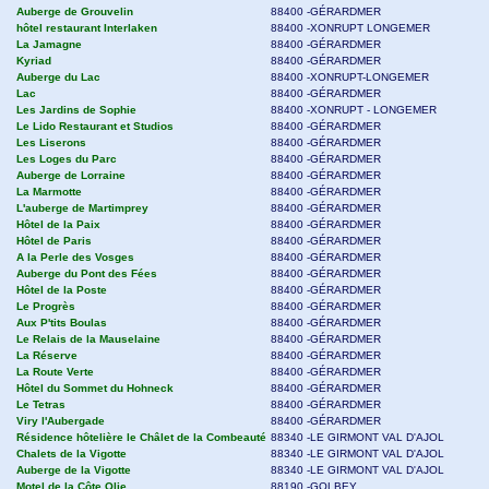
Auberge de Grouvelin
88400 -GÉRARDMER
hôtel restaurant Interlaken
88400 -XONRUPT LONGEMER
La Jamagne
88400 -GÉRARDMER
Kyriad
88400 -GÉRARDMER
Auberge du Lac
88400 -XONRUPT-LONGEMER
Lac
88400 -GÉRARDMER
Les Jardins de Sophie
88400 -XONRUPT - LONGEMER
Le Lido Restaurant et Studios
88400 -GÉRARDMER
Les Liserons
88400 -GÉRARDMER
Les Loges du Parc
88400 -GÉRARDMER
Auberge de Lorraine
88400 -GÉRARDMER
La Marmotte
88400 -GÉRARDMER
L'auberge de Martimprey
88400 -GÉRARDMER
Hôtel de la Paix
88400 -GÉRARDMER
Hôtel de Paris
88400 -GÉRARDMER
A la Perle des Vosges
88400 -GÉRARDMER
Auberge du Pont des Fées
88400 -GÉRARDMER
Hôtel de la Poste
88400 -GÉRARDMER
Le Progrès
88400 -GÉRARDMER
Aux P'tits Boulas
88400 -GÉRARDMER
Le Relais de la Mauselaine
88400 -GÉRARDMER
La Réserve
88400 -GÉRARDMER
La Route Verte
88400 -GÉRARDMER
Hôtel du Sommet du Hohneck
88400 -GÉRARDMER
Le Tetras
88400 -GÉRARDMER
Viry l'Aubergade
88400 -GÉRARDMER
Résidence hôtelière le Châlet de la Combeauté
88340 -LE GIRMONT VAL D'AJOL
Chalets de la Vigotte
88340 -LE GIRMONT VAL D'AJOL
Auberge de la Vigotte
88340 -LE GIRMONT VAL D'AJOL
Motel de la Côte Olie
88190 -GOLBEY