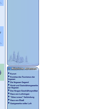
:.
0
7
:.
Kurort
Komitee des Tourismus der
Vogesen
Die Vogesen Gegend
Hotel-und Gaststättengewerbe
der Vogesen
Das Vosges-Geschäftssyndikat
Haus von Lothringen
"Gites ruraux" Verbindung
Haus von Elsaß
Gastgewerbe voller Luft