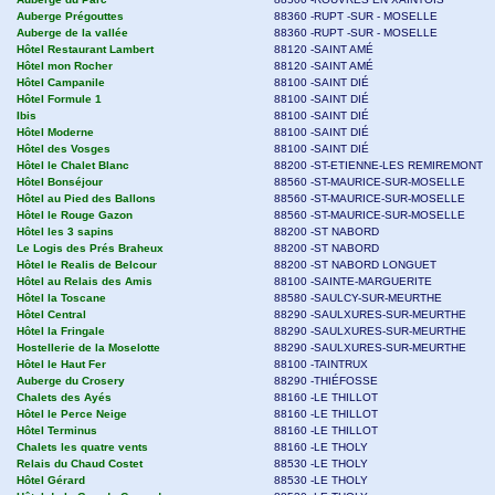
Auberge Prégouttes
88360 -RUPT -SUR - MOSELLE
Auberge de la vallée
88360 -RUPT -SUR - MOSELLE
Hôtel Restaurant Lambert
88120 -SAINT AMÉ
Hôtel mon Rocher
88120 -SAINT AMÉ
Hôtel Campanile
88100 -SAINT DIÉ
Hôtel Formule 1
88100 -SAINT DIÉ
Ibis
88100 -SAINT DIÉ
Hôtel Moderne
88100 -SAINT DIÉ
Hôtel des Vosges
88100 -SAINT DIÉ
Hôtel le Chalet Blanc
88200 -ST-ETIENNE-LES REMIREMONT
Hôtel Bonséjour
88560 -ST-MAURICE-SUR-MOSELLE
Hôtel au Pied des Ballons
88560 -ST-MAURICE-SUR-MOSELLE
Hôtel le Rouge Gazon
88560 -ST-MAURICE-SUR-MOSELLE
Hôtel les 3 sapins
88200 -ST NABORD
Le Logis des Prés Braheux
88200 -ST NABORD
Hôtel le Realis de Belcour
88200 -ST NABORD LONGUET
Hôtel au Relais des Amis
88100 -SAINTE-MARGUERITE
Hôtel la Toscane
88580 -SAULCY-SUR-MEURTHE
Hôtel Central
88290 -SAULXURES-SUR-MEURTHE
Hôtel la Fringale
88290 -SAULXURES-SUR-MEURTHE
Hostellerie de la Moselotte
88290 -SAULXURES-SUR-MEURTHE
Hôtel le Haut Fer
88100 -TAINTRUX
Auberge du Crosery
88290 -THIÉFOSSE
Chalets des Ayés
88160 -LE THILLOT
Hôtel le Perce Neige
88160 -LE THILLOT
Hôtel Terminus
88160 -LE THILLOT
Chalets les quatre vents
88160 -LE THOLY
Relais du Chaud Costet
88530 -LE THOLY
Hôtel Gérard
88530 -LE THOLY