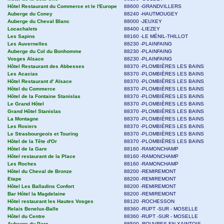
Hôtel Restaurant du Commerce et le l'Europe
88600 -GRANDVILLERS
Auberge du Coney
88240 -HAUTMOUGEY
Auberge du Cheval Blanc
88000 -JEUXEY
Locachalets
88400 -LIEZEY
Les Sapins
88160 -LE MÉNIL-THILLOT
Les Auvernelles
88230 -PLAINFAING
Auberge du Col du Bonhomme
88230 -PLAINFAING
Vosges Alsace
88230 -PLAINFAING
Hôtel Restaurant des Abbesses
88370 -PLOMBIÈRES LES BAINS
Les Acacias
88370 -PLOMBIÈRES LES BAINS
Hôtel Restaurant d' Alsace
88370 -PLOMBIÈRES LES BAINS
Hôtel du Commerce
88370 -PLOMBIÈRES LES BAINS
Hôtel de la Fontaine Stanislas
88370 -PLOMBIÈRES LES BAINS
Le Grand Hôtel
88370 -PLOMBIÈRES LES BAINS
Grand Hôtel Stanislas
88370 -PLOMBIÈRES LES BAINS
La Montagne
88370 -PLOMBIÈRES LES BAINS
Les Rosiers
88370 -PLOMBIÈRES LES BAINS
Le Strasbourgeois et Touring
88370 -PLOMBIÈRES LES BAINS
Hôtel de la Tête d'Or
88370 -PLOMBIÈRES LES BAINS
Hôtel de la Gare
88160 -RAMONCHAMP
Hôtel restaurant de la Place
88160 -RAMONCHAMP
Les Roches
88160 -RAMONCHAMP
Hôtel du Cheval de Bronze
88200 -REMIREMONT
Etape
88200 -REMIREMONT
Hôtel Les Balladins Confort
88200 -REMIREMONT
Bar Hôtel la Magdelaine
88200 -REMIREMONT
Hôtel restaurant les Hautes Vosges
88120 -ROCHESSON
Relais Benelux-Balle
88360 -RUPT -SUR - MOSELLE
Hôtel du Centre
88360 -RUPT -SUR - MOSELLE
Auberge du Parc
88500 -ROUVRES EN XAINTOIS