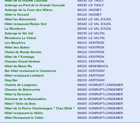
Hôtel de la Grande Cascade
88530 -LE THOLY
Auberge au Pied de la Grande Cascade
88530 -LE THOLY
Auberge de la Croix des Hêtres
88120 -VAGNEY
Hôtel le Grisard
88120 -VAGNEY
Hôtel les Buisonnets
88340 -LE VAL D'AJOL
Hôtel restaurant Relais Vert
88340 -LE VAL D'AJOL
La Résidence
88340 -LE VAL D'AJOL
Auberge le Val Joli
88230 -LE VALTIN
Résidence Le Vétiné
88230 -LE VALTIN
Les Bruyères
88310 -VENTRON
Hôtel des Buttes
88310 -VENTRON
Chalet de Ronde Bruche
88310 -VENTRON
Hôtel de l' Ermitage
88310 -VENTRON
Chaume Grand Ventron
88310 -VENTRON
Hôtel du Blanc Ru
88520 -WISENBACH
Bar hôtel restaurant le Commerce
88220 -XERTIGNY
Hôtel restaurant Lombard
88220 -XERTIGNY
Stop Bar
88220 -XERTIGNY
Chalets de Longemer
88400 -XONRUPT LONGEMER
Chaume de Balveurche
88400 -XONRUPT-LONGEMER
Hôtel la Devinière
88400 -XONRUPT-LONGEMER
Domaine de la Moinaudière
88400 -XONRUPT-LONGEMER
Hôtel l' Orée du Bois
88400 -XONRUPT-LONGEMER
Hôtel de la Pierre Charlemagne " Chez Dédé "
88400 -XONRUPT-LONGEMER
Hôtel restaurant la Vallée
88400 -XONRUPT-LONGEMER
Hôtel Restaurant le Collet
88400 -XONRUPT-LONGEMER