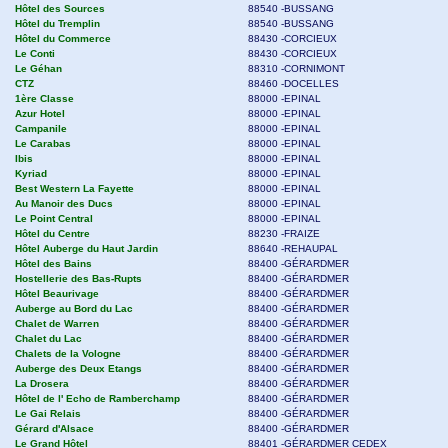
Hôtel des Sources
88540 -BUSSANG
Hôtel du Tremplin
88540 -BUSSANG
Hôtel du Commerce
88430 -CORCIEUX
Le Conti
88430 -CORCIEUX
Le Géhan
88310 -CORNIMONT
CTZ
88460 -DOCELLES
1ère Classe
88000 -EPINAL
Azur Hotel
88000 -EPINAL
Campanile
88000 -EPINAL
Le Carabas
88000 -EPINAL
Ibis
88000 -EPINAL
Kyriad
88000 -EPINAL
Best Western La Fayette
88000 -EPINAL
Au Manoir des Ducs
88000 -EPINAL
Le Point Central
88000 -EPINAL
Hôtel du Centre
88230 -FRAIZE
Hôtel Auberge du Haut Jardin
88640 -REHAUPAL
Hôtel des Bains
88400 -GÉRARDMER
Hostellerie des Bas-Rupts
88400 -GÉRARDMER
Hôtel Beaurivage
88400 -GÉRARDMER
Auberge au Bord du Lac
88400 -GÉRARDMER
Chalet de Warren
88400 -GÉRARDMER
Chalet du Lac
88400 -GÉRARDMER
Chalets de la Vologne
88400 -GÉRARDMER
Auberge des Deux Etangs
88400 -GÉRARDMER
La Drosera
88400 -GÉRARDMER
Hôtel de l' Echo de Ramberchamp
88400 -GÉRARDMER
Le Gai Relais
88400 -GÉRARDMER
Gérard d'Alsace
88400 -GÉRARDMER
Le Grand Hôtel
88401 -GÉRARDMER CEDEX