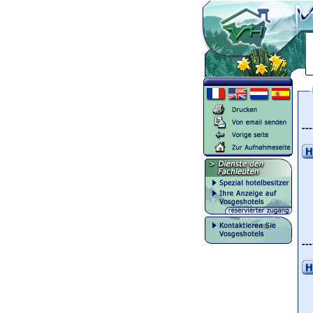
---
---