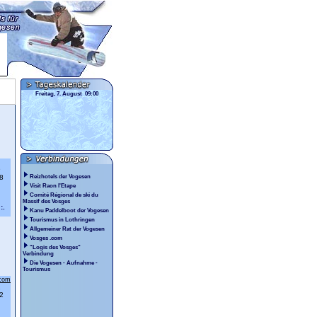
Freitag, 7. August 09:00
9
8
Reizhotels der Vogesen
Visit Raon l'Etape
Comité Régional de ski du
Massif des Vosges
:.
Kanu Paddelboot der Vogesen
Tourismus in Lothringen
Allgemeiner Rat der Vogesen
Vosges .com
"Logis des Vosges"
Verbindung
Die Vogesen - Aufnahme -
Tourismus
.com
1
2