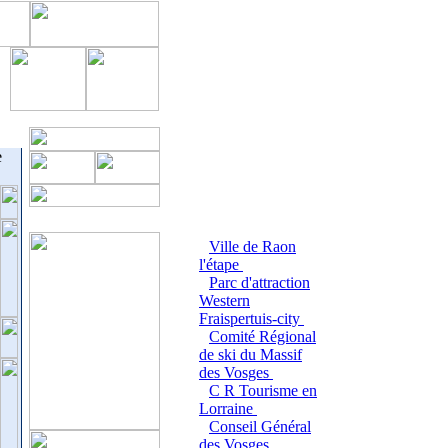
e
Ville de Raon
l'étape
Parc d'attraction
Western
Fraispertuis-city
Comité Régional
de ski du Massif
des Vosges
C R Tourisme en
Lorraine
Conseil Général
des Vosges