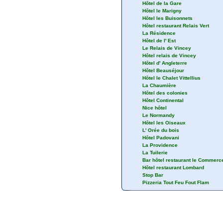
Hôtel de la Gare
Hôtel le Marigny
Hôtel les Buisonnets
Hôtel restaurant Relais Vert
La Résidence
Hôtel de l' Est
Le Relais de Vincey
Hôtel relais de Vincey
Hôtel d' Angleterre
Hôtel Beauséjour
Hôtel le Chalet Vittellius
La Chaumière
Hôtel des colonies
Hôtel Continental
Nice hôtel
Le Normandy
Hôtel les Oiseaux
L' Orée du bois
Hôtel Padovani
La Providence
La Tuilerie
Bar hôtel restaurant le Commerc
Hôtel restaurant Lombard
Stop Bar
Pizzeria Tout Feu Fout Flam