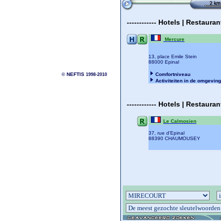
------------
Hotels | Restaura
Mercure
13, place Emile Stein
88000 Epinal
NEFTIS
Comfortniveau
©
1998-2010
Activiteiten in de omgeving
------------
Hotels | Restaura
Le Calmosien
37, rue d'Epinal
88390 CHAUMOUSEY