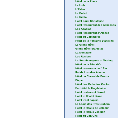
Hôtel de la Place
Le Luth
L' Eden
Le Pollet
Le Rialto
Hôtel Saint Christophe
Hôtel Restaurant des Abbesses
Les Acacias
Hôtel Restaurant d' Alsace
Hôtel du Commerce
Hôtel de la Fontaine Stanislas
Le Grand Hôtel
Grand Hôtel Stanislas
La Montagne
Les Rosiers
Le Strasbourgeois et Touring
Hôtel de la Tête d'Or
Hôtel restaurant de l' Est
Ralais Lorraine Alasce
Hôtel du Cheval de Bronze
Etape
Hôtel Les Balladins Confort
Bar Hôtel la Magdelaine
Hôtel restaurant Burnel
Hôtel le Chalet Blanc
Hôtel les 3 sapins
Le Logis des Prés Braheux
Hôtel le Realis de Belcour
Hôtel le Relais vosgien
Hôtel au Bon Gîte