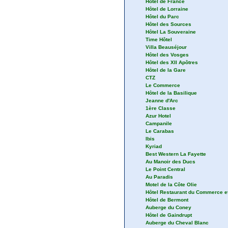
Hôtel de France
Hôtel de Lorraine
Hôtel du Parc
Hôtel des Sources
Hôtel La Souveraine
Time Hôtel
Villa Beauséjour
Hôtel des Vosges
Hôtel des XII Apôtres
Hôtel de la Gare
CTZ
Le Commerce
Hôtel de la Basilique
Jeanne d'Arc
1ère Classe
Azur Hotel
Campanile
Le Carabas
Ibis
Kyriad
Best Western La Fayette
Au Manoir des Ducs
Le Point Central
Au Paradis
Motel de la Côte Olie
Hôtel Restaurant du Commerce et
Hôtel de Bermont
Auberge du Coney
Hôtel de Gaindrupt
Auberge du Cheval Blanc