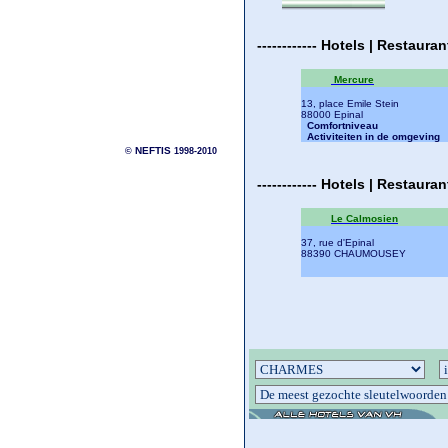
------------
Hotels | Restaura
Mercure
13, place Emile Stein
88000 Epinal
Comfortniveau
Activiteiten in de omgeving
NEFTIS
©
1998-2010
------------
Hotels | Restaura
Le Calmosien
37, rue d'Epinal
88390 CHAUMOUSEY