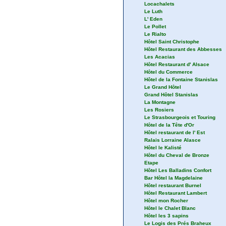
Locachalets
Le Luth
L' Eden
Le Pollet
Le Rialto
Hôtel Saint Christophe
Hôtel Restaurant des Abbesses
Les Acacias
Hôtel Restaurant d' Alsace
Hôtel du Commerce
Hôtel de la Fontaine Stanislas
Le Grand Hôtel
Grand Hôtel Stanislas
La Montagne
Les Rosiers
Le Strasbourgeois et Touring
Hôtel de la Tête d'Or
Hôtel restaurant de l' Est
Ralais Lorraine Alasce
Hôtel le Kalisté
Hôtel du Cheval de Bronze
Etape
Hôtel Les Balladins Confort
Bar Hôtel la Magdelaine
Hôtel restaurant Burnel
Hôtel Restaurant Lambert
Hôtel mon Rocher
Hôtel le Chalet Blanc
Hôtel les 3 sapins
Le Logis des Prés Braheux