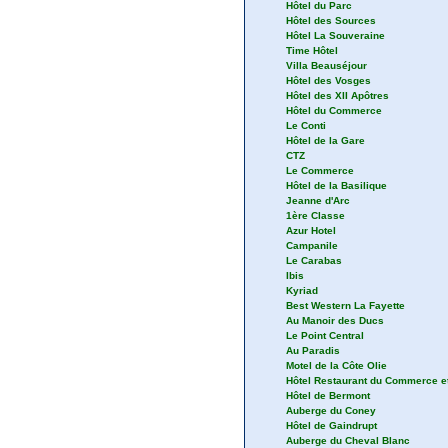
Hôtel du Parc
Hôtel des Sources
Hôtel La Souveraine
Time Hôtel
Villa Beauséjour
Hôtel des Vosges
Hôtel des XII Apôtres
Hôtel du Commerce
Le Conti
Hôtel de la Gare
CTZ
Le Commerce
Hôtel de la Basilique
Jeanne d'Arc
1ère Classe
Azur Hotel
Campanile
Le Carabas
Ibis
Kyriad
Best Western La Fayette
Au Manoir des Ducs
Le Point Central
Au Paradis
Motel de la Côte Olie
Hôtel Restaurant du Commerce et
Hôtel de Bermont
Auberge du Coney
Hôtel de Gaindrupt
Auberge du Cheval Blanc