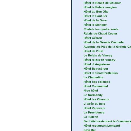
Hôtel le Realis de Belcour
Hôtel le Relais vosgien
Hôtel au Bon Gîte
Hôtel le Haut Fer
Hôtel de la Gare
Hôtel le Marigny
Chalets les quatre vents
Relais du Chaud Costet
Hôtel Gérard
Hôtel de la Grande Cascade
Auberge au Pied de la Grande C
Hôtel de l' Est
Le Relais de Vincey
Hôtel relais de Vincey
Hôtel d' Angleterre
Hôtel Beauséjour
Hôtel le Chalet Vittellius
La Chaumière
Hôtel des colonies
Hôtel Continental
Nice hôtel
Le Normandy
Hôtel les Oiseaux
L' Orée du bois
Hôtel Padovani
La Providence
La Tuilerie
Bar hôtel restaurant le Commerc
Hôtel restaurant Lombard
Stop Bar