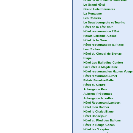
Hôtel de la Fontaine Stanislas
Le Grand Hôtel
Grand Hôtel Stanislas
La Montagne
Les Rosiers
Le Strasbourgeois et Touring
Hôtel de la Tête d'Or
Hôtel restaurant de l' Est
Ralais Lorraine Alasce
Hôtel de la Gare
Hôtel restaurant de la Place
Les Roches
Hôtel du Cheval de Bronze
Etape
Hôtel Les Balladins Confort
Bar Hôtel la Magdelaine
Hôtel restaurant les Hautes Vosge
Hôtel restaurant Burnel
Relais Benelux-Balle
Hôtel du Centre
Auberge du Parc
Auberge Prégouttes
Auberge de la vallée
Hôtel Restaurant Lambert
Hôtel mon Rocher
Hôtel le Chalet Blanc
Hôtel Bonséjour
Hôtel au Pied des Ballons
Hôtel le Rouge Gazon
Hôtel les 3 sapins