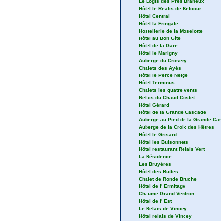
Le Logis des Prés Braheux
Hôtel le Realis de Belcour
Hôtel Central
Hôtel la Fringale
Hostellerie de la Moselotte
Hôtel au Bon Gîte
Hôtel de la Gare
Hôtel le Marigny
Auberge du Crosery
Chalets des Ayés
Hôtel le Perce Neige
Hôtel Terminus
Chalets les quatre vents
Relais du Chaud Costet
Hôtel Gérard
Hôtel de la Grande Cascade
Auberge au Pied de la Grande Ca
Auberge de la Croix des Hêtres
Hôtel le Grisard
Hôtel les Buisonnets
Hôtel restaurant Relais Vert
La Résidence
Les Bruyères
Hôtel des Buttes
Chalet de Ronde Bruche
Hôtel de l' Ermitage
Chaume Grand Ventron
Hôtel de l' Est
Le Relais de Vincey
Hôtel relais de Vincey