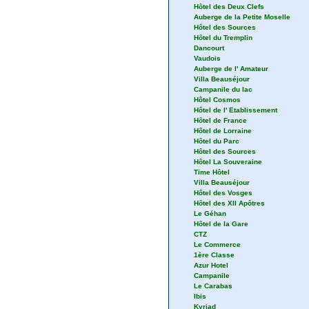
Hôtel des Deux Clefs
Auberge de la Petite Moselle
Hôtel des Sources
Hôtel du Tremplin
Dancourt
Vaudois
Auberge de l' Amateur
Villa Beauséjour
Campanile du lac
Hôtel Cosmos
Hôtel de l' Etablissement
Hôtel de France
Hôtel de Lorraine
Hôtel du Parc
Hôtel des Sources
Hôtel La Souveraine
Time Hôtel
Villa Beauséjour
Hôtel des Vosges
Hôtel des XII Apôtres
Le Géhan
Hôtel de la Gare
CTZ
Le Commerce
1ère Classe
Azur Hotel
Campanile
Le Carabas
Ibis
Kyriad