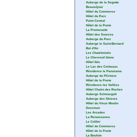
Auberge de la Segotte
Beauséjour
Hôtel du Commerce
Hôtel du Parc
Point Central
Hôtel de la Poste
La Promenade
Hôtel des Sources
Auberge du Parc
Auberge le Saint-Bernard
Bol d'Air
Les Chatelminés
Le Chevreuil blanc
Hôtel Ibis
Le Lac des Corbeaux
Résidence le Panorama
Auberge du Pêcheur
Hôtel de la Poste
Résidence les Vallées
Hôtel Chalet des Roches
Auberge Schmargult
Auberge des Skieurs
Hôtel du Vieux Moulin
Dossman
Les Arcades
La Renaissance
Le Colibri
Hôtel du Commerce
Hôtel de la Poste
La Bouloie