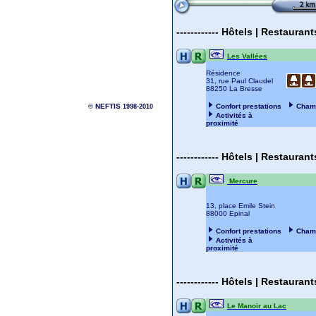
------------
Hôtels | Restauran
Les Vallées
Résidence
31, rue Paul Claudel
88250 La Bresse
NEFTIS
Confort prestations
Cham
©
1998-2010
Activités à
proximité
------------
Hôtels | Restauran
Mercure
13, place Emile Stein
88000 Epinal
Confort prestations
Cham
Activités à
proximité
------------
Hôtels | Restauran
Le Manoir au Lac