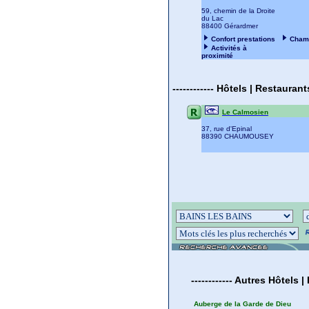
59, chemin de la Droite
du Lac
88400 Gérardmer
Confort prestations
Cham
Activités à
proximité
------------
Hôtels | Restauran
Le Calmosien
37, rue d'Epinal
88390 CHAUMOUSEY
------------
Autres
Hôtels |
Auberge de la Garde de Dieu