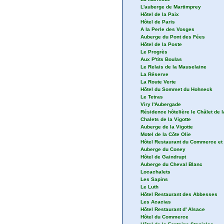
L'auberge de Martimprey
Hôtel de la Paix
Hôtel de Paris
A la Perle des Vosges
Auberge du Pont des Fées
Hôtel de la Poste
Le Progrès
Aux P'tits Boulas
Le Relais de la Mauselaine
La Réserve
La Route Verte
Hôtel du Sommet du Hohneck
Le Tetras
Viry l'Aubergade
Résidence hôtelière le Châlet de
Chalets de la Vigotte
Auberge de la Vigotte
Motel de la Côte Olie
Hôtel Restaurant du Commerce et 
Auberge du Coney
Hôtel de Gaindrupt
Auberge du Cheval Blanc
Locachalets
Les Sapins
Le Luth
Hôtel Restaurant des Abbesses
Les Acacias
Hôtel Restaurant d' Alsace
Hôtel du Commerce