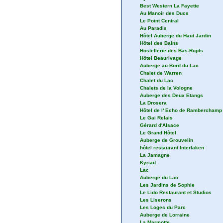
Best Western La Fayette
Au Manoir des Ducs
Le Point Central
Au Paradis
Hôtel Auberge du Haut Jardin
Hôtel des Bains
Hostellerie des Bas-Rupts
Hôtel Beaurivage
Auberge au Bord du Lac
Chalet de Warren
Chalet du Lac
Chalets de la Vologne
Auberge des Deux Etangs
La Drosera
Hôtel de l' Echo de Ramberchamp
Le Gai Relais
Gérard d'Alsace
Le Grand Hôtel
Auberge de Grouvelin
hôtel restaurant Interlaken
La Jamagne
Kyriad
Lac
Auberge du Lac
Les Jardins de Sophie
Le Lido Restaurant et Studios
Les Liserons
Les Loges du Parc
Auberge de Lorraine
La Marmotte