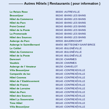
------------
Autres
Hôtels | Restaurants
(
pour information )
Le Relais Rose
88300 -AUTREVILLE
Beauséjour
88240 -BAINS LES BAINS
Hôtel du Commerce
88240 -BAINS LES BAINS
Hôtel du Parc
88240 -BAINS LES BAINS
Point Central
88240 -BAINS LES BAINS
Hôtel de la Poste
88240 -BAINS LES BAINS
La Promenade
88240 -BAINS LES BAINS
Hôtel des Sources
88240 -BAINS LES BAINS
Auberge du Parc
88500 -BAUDRICOURT
Auberge le Saint-Bernard
88450 -BETTEGNEY-SAINT-BRICE
Le Colibri
88140 -BULGNÉVILLE
Hôtel du Commerce
88140 -BULGNÉVILLE
Hôtel de la Poste
88140 -BULGNÉVILLE
Dancourt
88130 -CHARMES
Vaudois
88130 -CHARMES
Auberge de l' Amateur
88150 -CHAVELOT
Villa Beauséjour
88140 -CONTREXEVILLE
Campanile du lac
88140 -CONTREXÉVILLE
Hôtel Cosmos
88140 -CONTREXÉVILLE
Hôtel de l' Etablissement
88140 -CONTREXÉVILLE
Hôtel de France
88140 -CONTREXÉVILLE
Hôtel de Lorraine
88140 -CONTREXÉVILLE
Hôtel du Parc
88140 -CONTREXÉVILLE
Hôtel des Sources
88140 -CONTREXÉVILLE
Hôtel La Souveraine
88140 -CONTREXÉVILLE