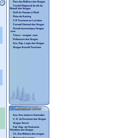
Parc des Ballons des Vosges
Comité Régional de ski du
Massif des Vosges
Golf du Hazeau à Vittel
Piste de Karting
C R Tourisme en Lorraine
Conseil Général des Vosges
Portail économique Vosges
.com
Trions - vosgien .com
Préfecture des Vosges
Ass. Dép. Logis des Vosges
Vosges Accueil Tourisme
Ass. Des stations thermales
C. D. duTourisme des Vosges
Vosges Terroir
Féd. Dép. de l'Industrie
Hôteliere des Vosges
Ch. Des Métiers des vosges
Maison de Lorraine