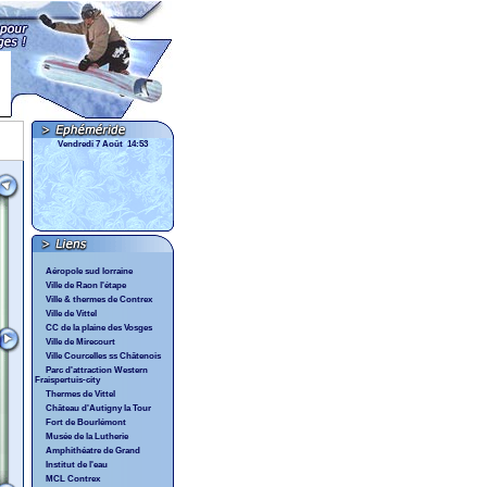
Vendredi 7 Août 14:53
Aéropole sud lorraine
Ville de Raon l'étape
Ville & thermes de Contrex
Ville de Vittel
CC de la plaine des Vosges
Ville de Mirecourt
Ville Courcelles ss Châtenois
Parc d'attraction Western
Fraispertuis-city
Thermes de Vittel
Château d'Autigny la Tour
Fort de Bourlémont
Musée de la Lutherie
Amphithéatre de Grand
Institut de l'eau
MCL Contrex