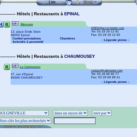
-----------
Hôtels | Restaurants
à
EPINAL
Mercure
H0831@accor-hotels.com
Tel: 03 29 29 12 91
Fax: 03 29 29 12 92
13, place Emile Stein
88000 Epinal
Confort prestations
Chambres
.: Légende pictos :.
Activités à proximité
-----------
Hôtels | Restaurants
à
CHAUMOUSEY
Le Calmosien
contact@calmosien.com
Tel: 03 29 66 80 77
37, rue d'Epinal
Fax: 03 29 66 89 41
88390 CHAUMOUSEY
.: Légende pictos :.
: