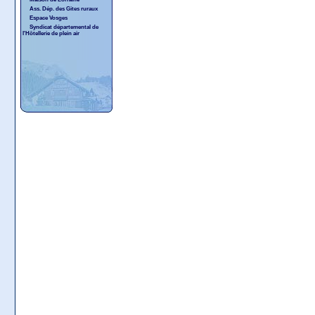
Ass. Dép. des Gites ruraux
Espace Vosges
Syndicat départemental de
l'Hôtellerie de plein air