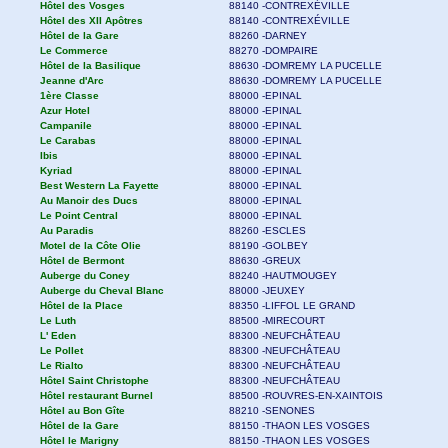
Time Hôtel
88140 -CONTREXÉVILLE
Villa Beauséjour
88140 -CONTREXÉVILLE
Hôtel des Vosges
88140 -CONTREXÉVILLE
Hôtel des XII Apôtres
88140 -CONTREXÉVILLE
Hôtel de la Gare
88260 -DARNEY
Le Commerce
88270 -DOMPAIRE
Hôtel de la Basilique
88630 -DOMREMY LA PUCELLE
Jeanne d'Arc
88630 -DOMREMY LA PUCELLE
1ère Classe
88000 -EPINAL
Azur Hotel
88000 -EPINAL
Campanile
88000 -EPINAL
Le Carabas
88000 -EPINAL
Ibis
88000 -EPINAL
Kyriad
88000 -EPINAL
Best Western La Fayette
88000 -EPINAL
Au Manoir des Ducs
88000 -EPINAL
Le Point Central
88000 -EPINAL
Au Paradis
88260 -ESCLES
Motel de la Côte Olie
88190 -GOLBEY
Hôtel de Bermont
88630 -GREUX
Auberge du Coney
88240 -HAUTMOUGEY
Auberge du Cheval Blanc
88000 -JEUXEY
Hôtel de la Place
88350 -LIFFOL LE GRAND
Le Luth
88500 -MIRECOURT
L' Eden
88300 -NEUFCHÂTEAU
Le Pollet
88300 -NEUFCHÂTEAU
Le Rialto
88300 -NEUFCHÂTEAU
Hôtel Saint Christophe
88300 -NEUFCHÂTEAU
Hôtel restaurant Burnel
88500 -ROUVRES-EN-XAINTOIS
Hôtel au Bon Gîte
88210 -SENONES