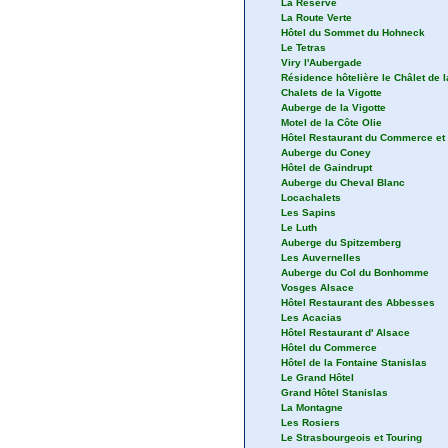
La Réserve
La Route Verte
Hôtel du Sommet du Hohneck
Le Tetras
Viry l'Aubergade
Résidence hôtelière le Châlet de
Chalets de la Vigotte
Auberge de la Vigotte
Motel de la Côte Olie
Hôtel Restaurant du Commerce et 
Auberge du Coney
Hôtel de Gaindrupt
Auberge du Cheval Blanc
Locachalets
Les Sapins
Le Luth
Auberge du Spitzemberg
Les Auvernelles
Auberge du Col du Bonhomme
Vosges Alsace
Hôtel Restaurant des Abbesses
Les Acacias
Hôtel Restaurant d' Alsace
Hôtel du Commerce
Hôtel de la Fontaine Stanislas
Le Grand Hôtel
Grand Hôtel Stanislas
La Montagne
Les Rosiers
Le Strasbourgeois et Touring