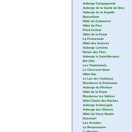
Auberge Campagnarde
Auberge de la Garde de Dieu
Auberge de la Segotte
Beauséjour
Hôtel du Commerce
Hôtel du Parc
Point Central
Hôtel de la Poste
La Promenade
Hôtel des Sources
Auberge Lorraine
Relais des Fées
Auberge le Saint-Bernard
Bol d'Air
Les Chatelminés
Le Chevreuil blanc
Hôtel Ibis
Le Lac des Corbeaux
Résidence le Panorama
Auberge du Pêcheur
Hôtel de la Poste
Résidence les Vallées
Hôtel Chalet des Roches
Auberge Schmargult
Auberge des Skieurs
Hôtel du Vieux Moulin
Dossman
Les Arcades
La Renaissance
La Bouloie