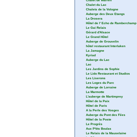
Chalet de Warren
Chalet du Lac
Chalets de la Vologne
Auberge des Deux Etangs
La Drosera
Hôtel de l' Echo de Ramberchamp
Le Gai Relais
Gérard d'Alsace
Le Grand Hôtel
Auberge de Grouvelin
hôtel restaurant Interlaken
La Jamagne
Kyriad
Auberge du Lac
Lac
Les Jardins de Sophie
Le Lido Restaurant et Studios
Les Liserons
Les Loges du Parc
Auberge de Lorraine
La Marmotte
L'auberge de Martimprey
Hôtel de la Paix
Hôtel de Paris
A la Perle des Vosges
Auberge du Pont des Fées
Hôtel de la Poste
Le Progrès
Aux P'tits Boulas
Le Relais de la Mauselaine