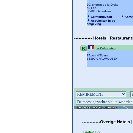
59, chemin de la Droite
du Lac
88400 Gérardmer
Comfortniveau
Kame
Activiteiten in de
omgeving
------------
Hotels | Restauran
Le Calmosien
37, rue d'Epinal
88390 CHAUMOUSEY
------------
Overige
Hotels 
Bachus Grill