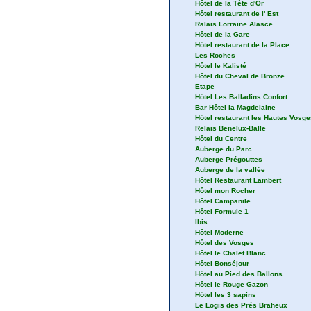
Hôtel de la Tête d'Or
Hôtel restaurant de l' Est
Ralais Lorraine Alasce
Hôtel de la Gare
Hôtel restaurant de la Place
Les Roches
Hôtel le Kalisté
Hôtel du Cheval de Bronze
Etape
Hôtel Les Balladins Confort
Bar Hôtel la Magdelaine
Hôtel restaurant les Hautes Vosge
Relais Benelux-Balle
Hôtel du Centre
Auberge du Parc
Auberge Prégouttes
Auberge de la vallée
Hôtel Restaurant Lambert
Hôtel mon Rocher
Hôtel Campanile
Hôtel Formule 1
Ibis
Hôtel Moderne
Hôtel des Vosges
Hôtel le Chalet Blanc
Hôtel Bonséjour
Hôtel au Pied des Ballons
Hôtel le Rouge Gazon
Hôtel les 3 sapins
Le Logis des Prés Braheux