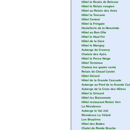
Hôtel le Realis de Belcour
Hôtel le Relais vosgien
Hôtel au Relais des Amis
Hôtel la Toscane
Hôtel Central
Hôtel la Fringale
Hostellerie de la Moselotte
Hôtel au Bon Gîte
Hôtel le Haut Fer
Hôtel de la Gare
Hôtel le Marigny
Auberge du Crosery
Chalets des Ayés
Hôtel le Perce Neige
Hôtel Terminus
Chalets les quatre vents
Relais du Chaud Costet
Hôtel Gérard
Hôtel de la Grande Cascade
Auberge au Pied de la Grande Ca
Auberge de la Croix des Hêtres
Hôtel le Grisard
Hôtel les Buisonnets
Hôtel restaurant Relais Vert
La Résidence
Auberge le Val Joli
Résidence Le Vétiné
Les Bruyères
Hôtel des Buttes
Chalet de Ronde Bruche