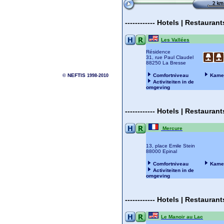
------------
Hotels | Restauran
Les Vallées
Résidence
31, rue Paul Claudel
88250 La Bresse
NEFTIS
Comfortniveau
Kame
©
1998-2010
Activiteiten in de
omgeving
------------
Hotels | Restauran
Mercure
13, place Emile Stein
88000 Epinal
Comfortniveau
Kame
Activiteiten in de
omgeving
------------
Hotels | Restauran
Le Manoir au Lac