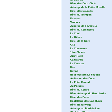
Hôtel des Deux Clefs
Auberge de la Petite Moselle
Hôtel des Sources
Hôtel du Tremplin
Dancourt
Vaudois
Auberge de l' Amateur
Hôtel du Commerce
Le Conti
Le Géhan
Hôtel de la Gare
CTZ
Le Commerce
1ère Classe
Azur Hotel
Campanile
Le Carabas
Ibis
Kyriad
Best Western La Fayette
Au Manoir des Ducs
Le Point Central
Au Paradis
Hôtel du Centre
Hôtel Auberge du Haut Jardin
Hôtel des Bains
Hostellerie des Bas-Rupts
Hôtel Beaurivage
Auberge au Bord du Lac