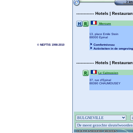
------------
Hotels | Restaura
Mercure
13, place Emile Stein
88000 Epinal
NEFTIS
Comfortniveau
©
1998-2010
Activiteiten in de omgeving
------------
Hotels | Restaura
Le Calmosien
37, rue d'Epinal
88390 CHAUMOUSEY