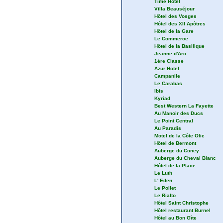
Time Hôtel
Villa Beauséjour
Hôtel des Vosges
Hôtel des XII Apôtres
Hôtel de la Gare
Le Commerce
Hôtel de la Basilique
Jeanne d'Arc
1ère Classe
Azur Hotel
Campanile
Le Carabas
Ibis
Kyriad
Best Western La Fayette
Au Manoir des Ducs
Le Point Central
Au Paradis
Motel de la Côte Olie
Hôtel de Bermont
Auberge du Coney
Auberge du Cheval Blanc
Hôtel de la Place
Le Luth
L' Eden
Le Pollet
Le Rialto
Hôtel Saint Christophe
Hôtel restaurant Burnel
Hôtel au Bon Gîte