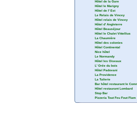
Hôtel de la Gare
Hôtel le Marigny
Hôtel de l' Est
Le Relais de Vincey
Hôtel relais de Vincey
Hôtel d' Angleterre
Hôtel Beauséjour
Hôtel le Chalet Vittellius
La Chaumière
Hôtel des colonies
Hôtel Continental
Nice hôtel
Le Normandy
Hôtel les Oiseaux
L' Orée du bois
Hôtel Padovani
La Providence
La Tuilerie
Bar hôtel restaurant le Co
Hôtel restaurant Lombard
Stop Bar
Pizzeria Tout Feu Fout Flam